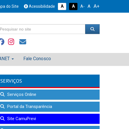
A+
A
pa do Site
Acessibilidade
A
A
A-
ANET
Fale Conosco
SERVIÇOS
Serviços Online
Portal da Transparência
Site CamuPrevi