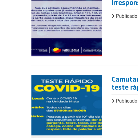
irrespo
Publicado
Camutan
teste r
Publicado