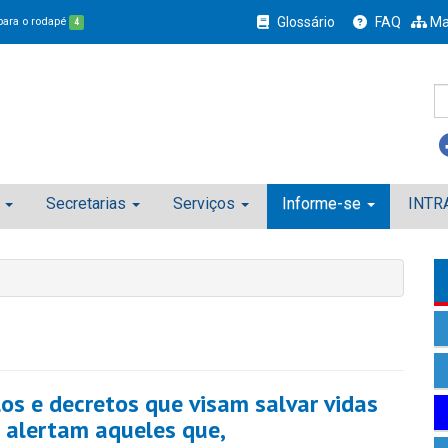
Glossário
FAQ
Ma
 para o rodapé
4
Secretarias
Serviços
Informe-se
INTR
os e decretos que visam salvar vidas
alertam aqueles que,