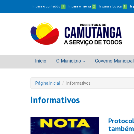
Ir para o conteúdo
Ir para o menu
Ir para a busca
Ir
1
2
3
Início
O Município
Governo Municipal
Página Inicial
Informativos
Informativos
Protocol
também 