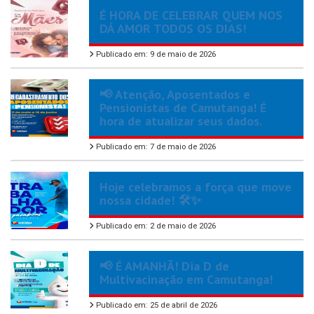
É HORA DE CELEBRAR QUEM NOS
DÁ AMOR TODOS OS DIAS!
Publicado em: 9 de maio de 2026
📢 Atenção, Aposentados e
Pensionistas de Camutanga! É
hora de atualizar seus dados.
Publicado em: 7 de maio de 2026
Hoje celebramos a força que move
nossa cidade! 🛠️✨
Publicado em: 2 de maio de 2026
📢 É AMANHÃ! Dia D de
Multivacinação em Camutanga!
Publicado em: 25 de abril de 2026