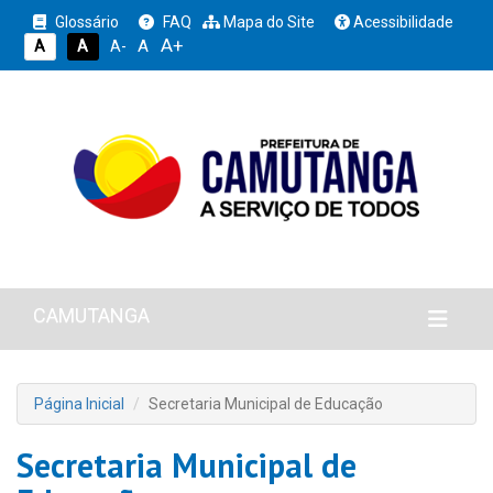
Glossário
FAQ
Mapa do Site
Acessibilidade
A+
A
A
A
A-
CAMUTANGA
Página Inicial
Secretaria Municipal de Educação
Secretaria Municipal de