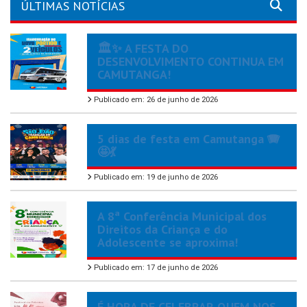
ÚLTIMAS NOTÍCIAS
🏛️✨ A FESTA DO
DESENVOLVIMENTO CONTINUA EM
CAMUTANGA!
Publicado em: 26 de junho de 2026
5 dias de festa em Camutanga 🪗
🤩💃
Publicado em: 19 de junho de 2026
A 8ª Conferência Municipal dos
Direitos da Criança e do
Adolescente se aproxima!
Publicado em: 17 de junho de 2026
É HORA DE CELEBRAR QUEM NOS