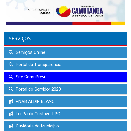
SERVIÇOS
Serviços Online
Portal da Transparência
Site CamuPrevi
Portal do Servidor 2023
PNAB ALDIR BLANC
Lei Paulo Gustavo-LPG
Ouvidoria do Município