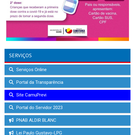
SERVIÇOS
Serviços Online
Portal da Transparência
Site CamuPrevi
Portal do Servidor 2023
PNAB ALDIR BLANC
Lei Paulo Gustavo-LPG