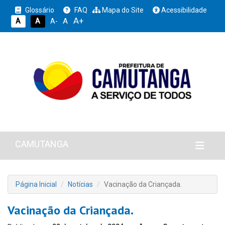
Glossário
FAQ
Mapa do Site
Acessibilidade
A+
A
A
A
A-
CAMUTANGA
Página Inicial
Notícias
Vacinação da Criançada.
Vacinação da Criançada.