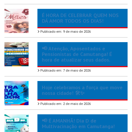
É HORA DE CELEBRAR QUEM NOS
DÁ AMOR TODOS OS DIAS!
Publicado em: 9 de maio de 2026
📢 Atenção, Aposentados e
Pensionistas de Camutanga! É
hora de atualizar seus dados.
Publicado em: 7 de maio de 2026
Hoje celebramos a força que move
nossa cidade! 🛠️✨
Publicado em: 2 de maio de 2026
📢 É AMANHÃ! Dia D de
Multivacinação em Camutanga!