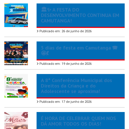
🏛️✨ A FESTA DO
DESENVOLVIMENTO CONTINUA EM
CAMUTANGA!
Publicado em: 26 de junho de 2026
5 dias de festa em Camutanga 🪗
🤩💃
Publicado em: 19 de junho de 2026
A 8ª Conferência Municipal dos
Direitos da Criança e do
Adolescente se aproxima!
Publicado em: 17 de junho de 2026
É HORA DE CELEBRAR QUEM NOS
DÁ AMOR TODOS OS DIAS!