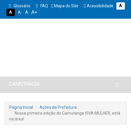
Glossário
FAQ
Mapa do Site
Acessibilidade
A
A+
A
A
A-
CAMUTANGA
Página Inicial
Ações da Prefeitura
Nossa primeira edição do Camutanga VIVA MULHER, está
na área!