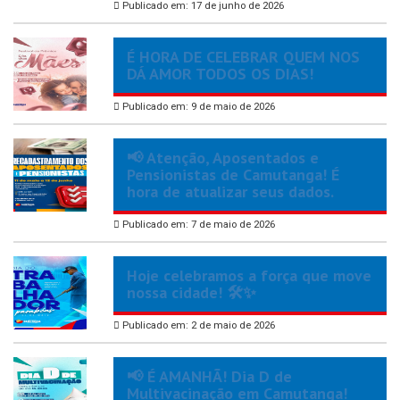
Publicado em: 17 de junho de 2026
É HORA DE CELEBRAR QUEM NOS
DÁ AMOR TODOS OS DIAS!
Publicado em: 9 de maio de 2026
📢 Atenção, Aposentados e
Pensionistas de Camutanga! É
hora de atualizar seus dados.
Publicado em: 7 de maio de 2026
Hoje celebramos a força que move
nossa cidade! 🛠️✨
Publicado em: 2 de maio de 2026
📢 É AMANHÃ! Dia D de
Multivacinação em Camutanga!