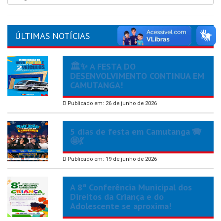
ÚLTIMAS NOTÍCIAS
🏛️✨ A FESTA DO
DESENVOLVIMENTO CONTINUA EM
CAMUTANGA!
Publicado em: 26 de junho de 2026
5 dias de festa em Camutanga 🪗
🤩💃
Publicado em: 19 de junho de 2026
A 8ª Conferência Municipal dos
Direitos da Criança e do
Adolescente se aproxima!