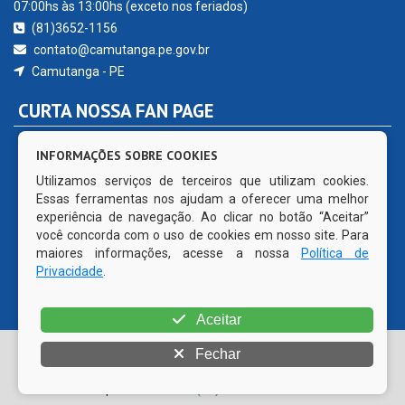
07:00hs às 13:00hs (exceto nos feriados)
(81)3652-1156
contato@camutanga.pe.gov.br
Camutanga - PE
CURTA NOSSA FAN PAGE
INFORMAÇÕES SOBRE COOKIES
Utilizamos serviços de terceiros que utilizam cookies.
Essas ferramentas nos ajudam a oferecer uma melhor
experiência de navegação. Ao clicar no botão “Aceitar”
você concorda com o uso de cookies em nosso site. Para
maiores informações, acesse a nossa
Política de
Privacidade
.
Aceitar
© Copyright 2026 Prefeitura Municipal de Camutanga | Todos
Fechar
os direitos reservados | CMS código aberto WordPress |
Desenvolvido por
PRODATTA (81) 99515-1491