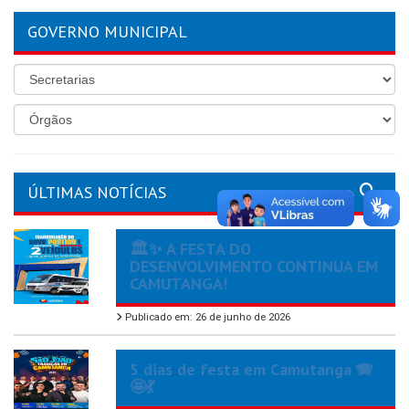
GOVERNO MUNICIPAL
ÚLTIMAS NOTÍCIAS
🏛️✨ A FESTA DO
DESENVOLVIMENTO CONTINUA EM
CAMUTANGA!
Publicado em: 26 de junho de 2026
5 dias de festa em Camutanga 🪗
🤩💃