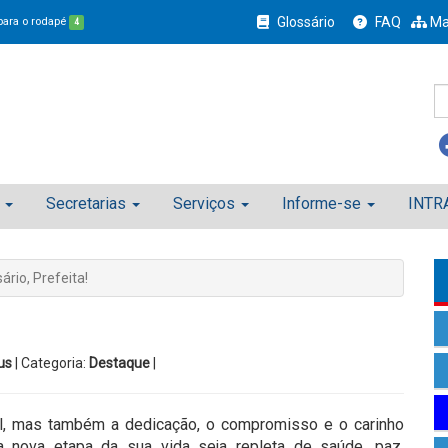
Glossário
FAQ
Ma
 para o rodapé
4
Secretarias
Serviços
Informe-se
INTR
ário, Prefeita!
us
| Categoria:
Destaque
|
l, mas também a dedicação, o compromisso e o carinho
 nova etapa da sua vida seja repleta de saúde, paz,