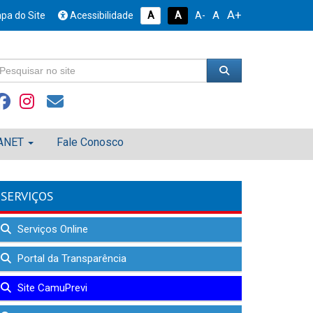
A+
A
pa do Site
Acessibilidade
A
A
A-
ANET
Fale Conosco
SERVIÇOS
Serviços Online
Portal da Transparência
Site CamuPrevi