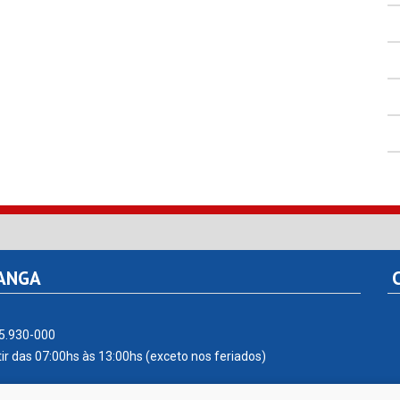
TANGA
C
55.930-000
ir das 07:00hs às 13:00hs (exceto nos feriados)