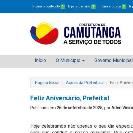
Ir para o conteúdo
Ir para o menu
Ir para a busca
Ir
1
2
3
Início
O Município
Governo Municipal
Página Inicial
Ações da Prefeitura
Feliz Anivers
Feliz Aniversário, Prefeita!
Publicado em
26 de setembro de 2025
, por
Arlen Vinici
Hoje celebramos não apenas o seu dia especia
com que conduz o nosso município. Que esta