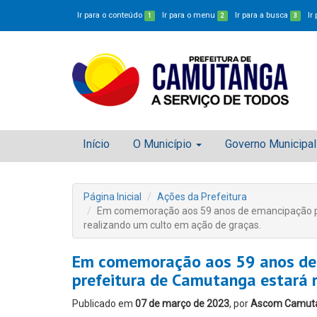
Ir para o conteúdo
Ir para o menu
Ir para a busca
Ir
1
2
3
Início
O Município
Governo Municipal
Página Inicial
Ações da Prefeitura
Em comemoração aos 59 anos de emancipação pol
realizando um culto em ação de graças.
Em comemoração aos 59 anos de e
prefeitura de Camutanga estará 
Publicado em
07 de março de 2023
, por
Ascom Camut