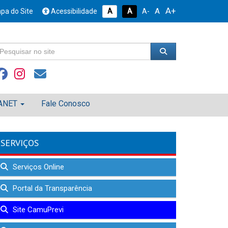
A+
A
pa do Site
Acessibilidade
A
A
A-
ANET
Fale Conosco
SERVIÇOS
Serviços Online
Portal da Transparência
Site CamuPrevi