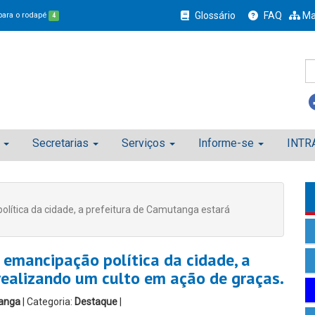
Glossário
FAQ
Ma
 para o rodapé
4
Secretarias
Serviços
Informe-se
INTR
ítica da cidade, a prefeitura de Camutanga estará
mancipação política da cidade, a
realizando um culto em ação de graças.
anga
| Categoria:
Destaque
|