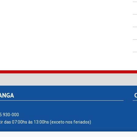
TANGA
C
55.930-000
ir das 07:00hs às 13:00hs (exceto nos feriados)