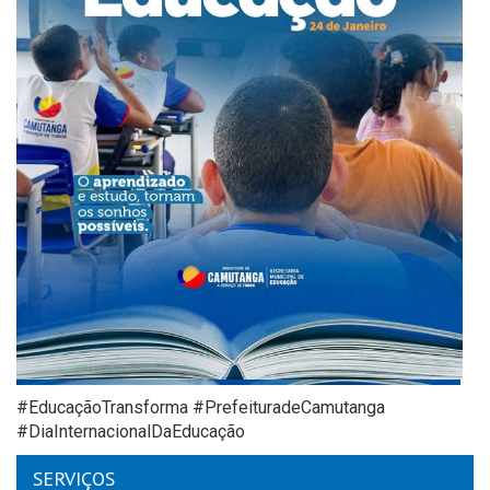
#EducaçãoTransforma #PrefeituradeCamutanga
#DiaInternacionalDaEducação
SERVIÇOS