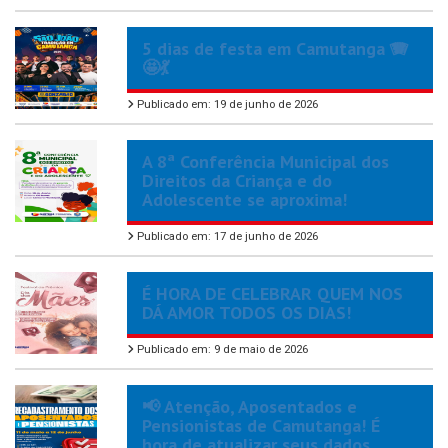
5 dias de festa em Camutanga 🪗
🤩💃
Publicado em: 19 de junho de 2026
A 8ª Conferência Municipal dos
Direitos da Criança e do
Adolescente se aproxima!
Publicado em: 17 de junho de 2026
É HORA DE CELEBRAR QUEM NOS
DÁ AMOR TODOS OS DIAS!
Publicado em: 9 de maio de 2026
📢 Atenção, Aposentados e
Pensionistas de Camutanga! É
hora de atualizar seus dados.