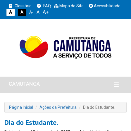
Glossário
FAQ
Mapa do Site
Acessibilidade
A+
A
A
A
A-
CAMUTANGA
Página Inicial
Ações da Prefeitura
Dia do Estudante.
Dia do Estudante.