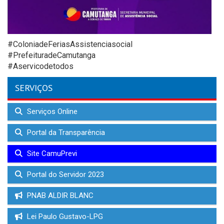
#ColoniadeFeriasAssistenciasocial
#PrefeituradeCamutanga
#Aservicodetodos
SERVIÇOS
Serviços Online
Portal da Transparência
Site CamuPrevi
Portal do Servidor 2023
PNAB ALDIR BLANC
Lei Paulo Gustavo-LPG