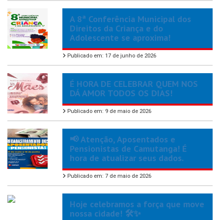
A 8ª Conferência Municipal dos
Direitos da Criança e do
Adolescente se aproxima!
Publicado em: 17 de junho de 2026
É HORA DE CELEBRAR QUEM NOS
DÁ AMOR TODOS OS DIAS!
Publicado em: 9 de maio de 2026
📢 Atenção, Aposentados e
Pensionistas de Camutanga! É
hora de atualizar seus dados.
Publicado em: 7 de maio de 2026
Hoje celebramos a força que move
nossa cidade! 🛠️✨