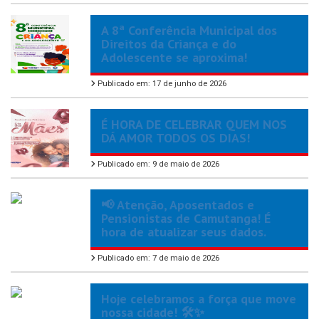
A 8ª Conferência Municipal dos
Direitos da Criança e do
Adolescente se aproxima!
Publicado em: 17 de junho de 2026
É HORA DE CELEBRAR QUEM NOS
DÁ AMOR TODOS OS DIAS!
Publicado em: 9 de maio de 2026
📢 Atenção, Aposentados e
Pensionistas de Camutanga! É
hora de atualizar seus dados.
Publicado em: 7 de maio de 2026
Hoje celebramos a força que move
nossa cidade! 🛠️✨