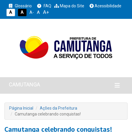
Glossário
FAQ
Mapa do Site
Acessibilidade
A+
A
A
A
A-
CAMUTANGA
Página Inicial
Ações da Prefeitura
Camutanga celebrando conquistas!
Camutanga celebrando conquistas!