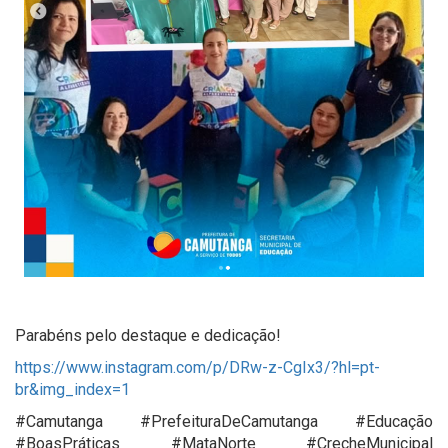
Parabéns pelo destaque e dedicação!
https://www.instagram.com/p/DRw-z-CgIx3/?hl=pt-
br&img_index=1
#Camutanga #PrefeituraDeCamutanga #Educação
#BoasPráticas #MataNorte #CrecheMunicipal