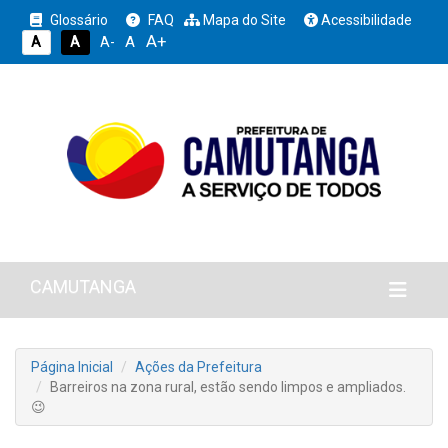
Glossário
FAQ
Mapa do Site
Acessibilidade
A+
A
A
A
A-
CAMUTANGA
Página Inicial
Ações da Prefeitura
Barreiros na zona rural, estão sendo limpos e ampliados.
😉