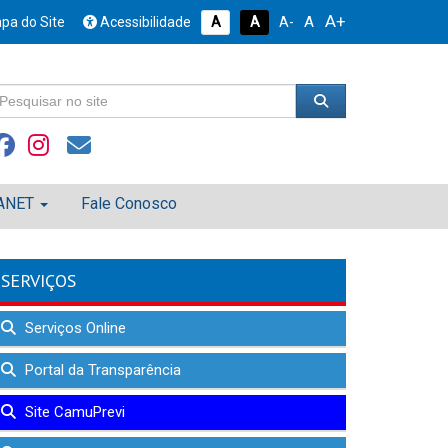
A+
A
pa do Site
Acessibilidade
A
A
A-
ANET
Fale Conosco
SERVIÇOS
Serviços Online
Portal da Transparência
Site CamuPrevi