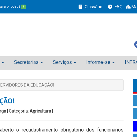
Glossário
FAQ
Ma
 para o rodapé
4
Secretarias
Serviços
Informe-se
INTR
SERVIDORES DA EDUCAÇÃO!
ÇÃO!
nga
| Categoria:
Agricultura
|
berto o recadastramento obrigatório dos funcionários