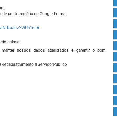
ora!
io de um formulário no Google Forms.
fiwINdkaJezYWUh1miA-
io salarial.
manter nossos dados atualizados e garantir o bom
Recadastramento #ServidorPúblico