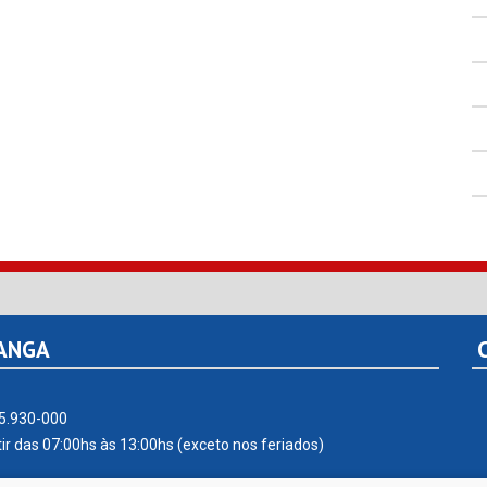
TANGA
C
55.930-000
ir das 07:00hs às 13:00hs (exceto nos feriados)