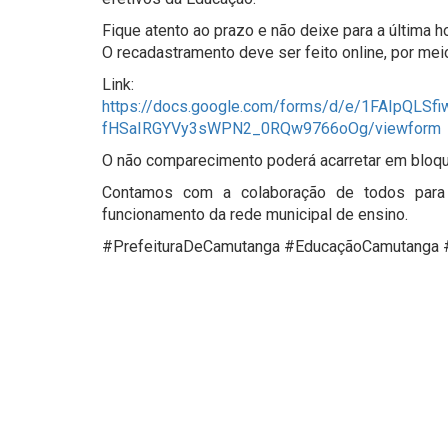
Fique atento ao prazo e não deixe para a última h
O recadastramento deve ser feito online, por me
Link:
https://docs.google.com/forms/d/e/1FAIpQLS
fHSaIRGYVy3sWPN2_0RQw9766oOg/viewform
O não comparecimento poderá acarretar em bloque
Contamos com a colaboração de todos para 
funcionamento da rede municipal de ensino.
#PrefeituraDeCamutanga #EducaçãoCamutanga #