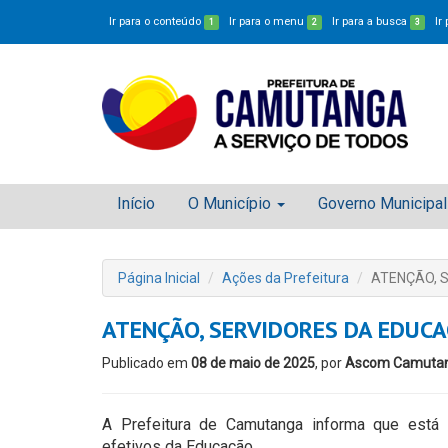
Ir para o conteúdo
Ir para o menu
Ir para a busca
Ir
1
2
3
Início
O Município
Governo Municipal
Página Inicial
Ações da Prefeitura
ATENÇÃO, 
ATENÇÃO, SERVIDORES DA EDUCA
Publicado em
08 de maio de 2025
, por
Ascom Camuta
A Prefeitura de Camutanga informa que está a
efetivos da Educação.