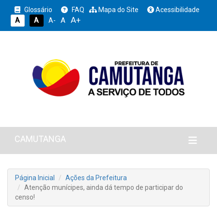
Glossário
FAQ
Mapa do Site
Acessibilidade
A+
A
A
A
A-
CAMUTANGA
Página Inicial
Ações da Prefeitura
Atenção munícipes, ainda dá tempo de participar do
censo!