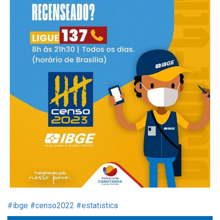
#ibge
#censo2022
#estatistica