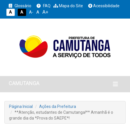
Glossário
FAQ
Mapa do Site
Acessibilidade
A+
A
A
A
A-
CAMUTANGA
Página Inicial
Ações da Prefeitura
**Atenção, estudantes de Camutanga!** Amanhã é o
grande dia da *Prova do SAEPE*!