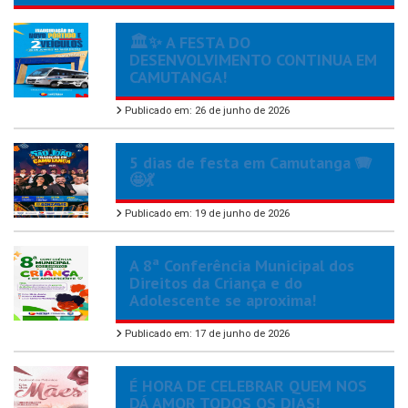
🏛️✨ A FESTA DO
DESENVOLVIMENTO CONTINUA EM
CAMUTANGA!
Publicado em: 26 de junho de 2026
5 dias de festa em Camutanga 🪗
🤩💃
Publicado em: 19 de junho de 2026
A 8ª Conferência Municipal dos
Direitos da Criança e do
Adolescente se aproxima!
Publicado em: 17 de junho de 2026
É HORA DE CELEBRAR QUEM NOS
DÁ AMOR TODOS OS DIAS!