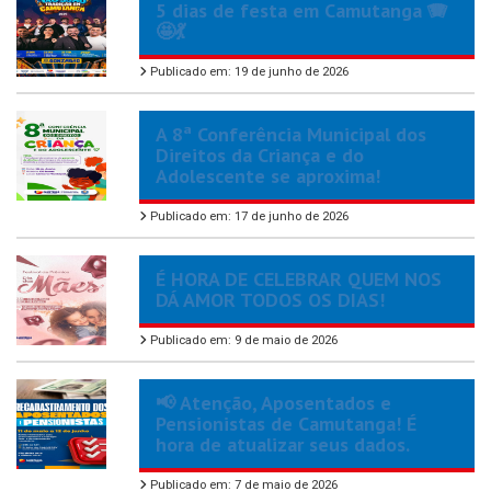
5 dias de festa em Camutanga 🪗
🤩💃
Publicado em: 19 de junho de 2026
A 8ª Conferência Municipal dos
Direitos da Criança e do
Adolescente se aproxima!
Publicado em: 17 de junho de 2026
É HORA DE CELEBRAR QUEM NOS
DÁ AMOR TODOS OS DIAS!
Publicado em: 9 de maio de 2026
📢 Atenção, Aposentados e
Pensionistas de Camutanga! É
hora de atualizar seus dados.
Publicado em: 7 de maio de 2026