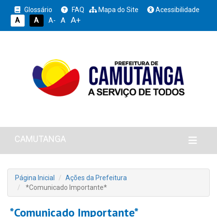
Glossário
FAQ
Mapa do Site
Acessibilidade
A+
A
A
A
A-
CAMUTANGA
Página Inicial
Ações da Prefeitura
*Comunicado Importante*
*Comunicado Importante*