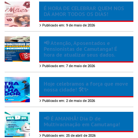
É HORA DE CELEBRAR QUEM NOS
DÁ AMOR TODOS OS DIAS!
Publicado em: 9 de maio de 2026
📢 Atenção, Aposentados e
Pensionistas de Camutanga! É
hora de atualizar seus dados.
Publicado em: 7 de maio de 2026
Hoje celebramos a força que move
nossa cidade! 🛠️✨
Publicado em: 2 de maio de 2026
📢 É AMANHÃ! Dia D de
Multivacinação em Camutanga!
Publicado em: 25 de abril de 2026